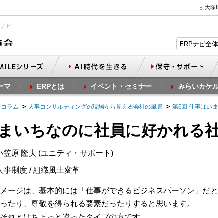
大塚
Pナビ
ーマ
ERPとは
イベント・セミナー
みらいカケ
スコラム
人事コンサルティングの現場から見える会社の風景
第6回 仕事はい
いまいちなのに社員に好かれる
笠原 隆夫 (ユニティ・サポート)
人事制度 / 組織風土変革
イメージは、基本的には「仕事ができるビジネスパーソン」だと
ったり、尊敬を得られる要素だったりすると思います。
それとはちょっと違ったタイプの方です。