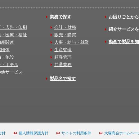
業務で探す
お困りごとから
版・広告・印刷
会計・財務
紹介サービスを
護・医療・福祉
販売・購買
動画で製品を知
動産関連
人事・給与・就業
業団体
生産管理
舗・施設
顧客管理
行・ホテル
共通業務
の他サービス
製品名で探す
方針
個人情報保護方針
サイトの利用条件
大塚商会ホームペー