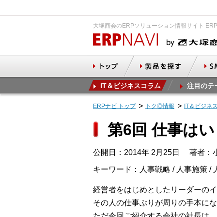
大塚商会のERPソリューション情報サイト ER
IT＆ビジネスコラム
注目のテ
ERPナビ トップ
トク◎情報
IT＆ビジネ
第6回 仕事は
公開日：2014年 2月25日
著者：小
キーワード：人事戦略 / 人事施策 / 
経営者をはじめとしたリーダーの
その人の仕事ぶりが周りの手本にな
ただ今回ご紹介する会社の社長は、