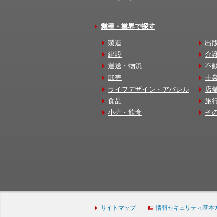
業種・業界で探す
製造
出
建設
介
運送・物流
不
卸売
士
ライフデザイン・アパレル
店
食品
旅
小売・飲食
そ
サイトマップ
情報セキュリティ基本