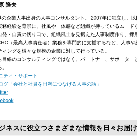
原 隆夫
業界の企業人事出身の人事コンサルタント。 2007年に独立し、
実務経験を背景に、社風や一体感など組織が持っているムード
自発・自責の切り口で、組織風土を見据えた人事制度作り、採
CHO（最高人事責任者）業務を専門的に支援するなど、人事や
ティングを様々な規模の企業に対して行っている。
ら目線のコンサルティングではなく、パートナー、サポーター
る。
ニティ・サポート
ログ「会社と社員を円満につなげる人事の話」
tter
cebook
て、ビジネスに役立つさまざまな情報を日々お届