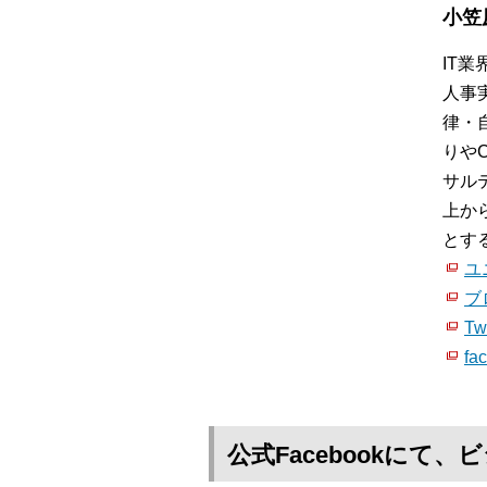
小笠
IT
人事
律・
りや
サル
上か
とす
ユ
ブ
Twi
fa
公式Facebookに