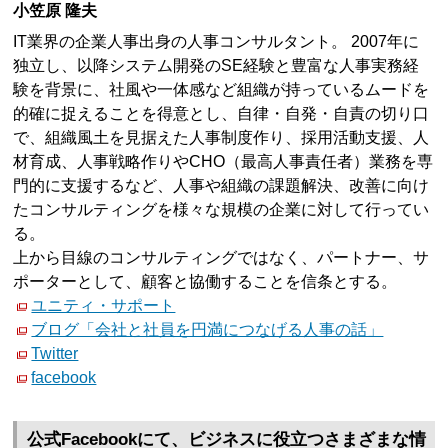
小笠原 隆夫
IT業界の企業人事出身の人事コンサルタント。 2007年に
独立し、以降システム開発のSE経験と豊富な人事実務経
験を背景に、社風や一体感など組織が持っているムードを
的確に捉えることを得意とし、自律・自発・自責の切り口
で、組織風土を見据えた人事制度作り、採用活動支援、人
材育成、人事戦略作りやCHO（最高人事責任者）業務を専
門的に支援するなど、人事や組織の課題解決、改善に向け
たコンサルティングを様々な規模の企業に対して行ってい
る。
上から目線のコンサルティングではなく、パートナー、サ
ポーターとして、顧客と協働することを信条とする。
ユニティ・サポート
ブログ「会社と社員を円満につなげる人事の話」
Twitter
facebook
公式Facebookにて、ビジネスに役立つさまざまな情