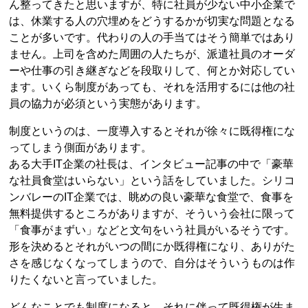
ん整ってきたと思いますが、特に社員が少ない中小企業で
は、休業する人の穴埋めをどうするかが切実な問題となる
ことが多いです。代わりの人の手当てはそう簡単ではあり
ません。上司を含めた周囲の人たちが、派遣社員のオーダ
ーや仕事の引き継ぎなどを段取りして、何とか対応してい
ます。いくら制度があっても、それを活用するには他の社
員の協力が必須という実態があります。
制度というのは、一度導入するとそれが徐々に既得権にな
ってしまう側面があります。
ある大手IT企業の社長は、インタビュー記事の中で「豪華
な社員食堂はいらない」という話をしていました。シリコ
ンバレーのIT企業では、眺めの良い豪華な食堂で、食事を
無料提供するところがありますが、そういう会社に限って
「食事がまずい」などと文句をいう社員がいるそうです。
形を決めるとそれがいつの間にか既得権になり、ありがた
さを感じなくなってしまうので、自分はそういうものは作
りたくないと言っていました。
どんなことでも制度になると、それに伴って既得権が生ま