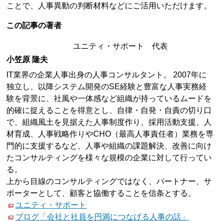
ことで、人事異動の判断材料などにご活用いただけます。
この記事の著者
ユニティ・サポート 代表
小笠原 隆夫
IT業界の企業人事出身の人事コンサルタント。 2007年に
独立し、以降システム開発のSE経験と豊富な人事実務経
験を背景に、社風や一体感など組織が持っているムードを
的確に捉えることを得意とし、自律・自発・自責の切り口
で、組織風土を見据えた人事制度作り、採用活動支援、人
材育成、人事戦略作りやCHO（最高人事責任者）業務を専
門的に支援するなど、人事や組織の課題解決、改善に向け
たコンサルティングを様々な規模の企業に対して行ってい
る。
上から目線のコンサルティングではなく、パートナー、サ
ポーターとして、顧客と協働することを信条とする。
ユニティ・サポート
ブログ「会社と社員を円満につなげる人事の話」