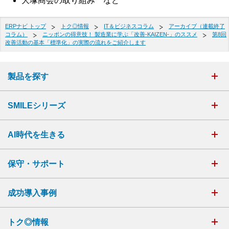
大塚商会の取り組み など
ERPナビ トップ
トク◎情報
IT＆ビジネスコラム
アーカイブ（連載終了
コラム）
ニッポンの得意技！ 製造業に学ぶ「改善-KAIZEN-」のススメ
第8回
改善活動の基本「標準化」の実際の流れをご紹介します
製品を探す
SMILEシリーズ
AI時代を生きる
保守・サポート
成功導入事例
トク◎情報