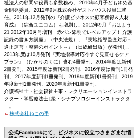
祉法人の顧問や役員も多数務め、 2010年4月子どもゆめ基
金開発委員、2012年9月株式会社ゲストハウス役員に就
任。2011年12月発刊の『介護ビジネスの顧客獲得＆人材
育成』（綜合ユニコム）も増刷し、2012年9月『おはよう
21 2012年10月号増刊 赤ペン添削でレベルアップ！ 介護
記録の書き方講座』（中央法規）、『実地指導監査対応～
適正運営・整備のポイント～』（日総研出版）が発刊し、
2013年度は10月発刊『実地指導対応今すぐ見直せるケア
プラン』（ひかりのくに）含む4冊発刊、2014年度は新刊
2冊発刊、2015年度は新刊2冊発刊、2016年度は新刊1冊発
刊、 2017年度新刊1冊発刊、2018年度新刊1冊発刊、2019
年度新刊1冊発刊、2020年度新刊1冊発刊。
介護福祉士・社会福祉主事・レクリエーションインストラ
クター・学習療法士1級・シナプソロジーインストラクタ
ー。
株式会社ねこの手
公式Facebookにて、ビジネスに役立つさまざまな情