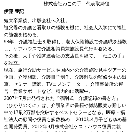
株式会社ねこの手 代表取締役
伊藤 亜記
短大卒業後、出版会社へ入社。
祖父母の介護と看取りの経験を機に、社会人入学にて福祉
の勉強を始める。
98年、介護福祉士を取得し、老人保険施設で介護職を経験
し、ケアハウスで介護相談員兼施設長代行を務める。
その後、大手介護関連会社の支店長を経て、「ねこの手」
を設立。
現在、旅行介助サービスや国内外の介護施設見学ツアーの
企画、介護相談、介護冊子制作、介護雑誌の監修や本の出
筆、セミナー講師、TVコメンテーター、介護事業所の運
営・営業サポートなど、精力的に活躍中。
2007年7月に発行された『添削式 介護記録の書き方』
（ひかりのくに）は、介護業界の書籍や雑誌販売が難しい
中で17刷2万部を突破するベストセラーとなる。医療・福
祉法人の顧問や役員も多数務め、 2010年4月子どもゆめ基
金開発委員、2012年9月株式会社ゲストハウス役員に就