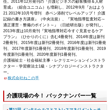
任。2011年12月発刊の『介護ビジネスの顧客獲得＆人材
育成』（綜合ユニコム）も増刷し、2012年9月『おはよう
21 2012年10月号増刊 赤ペン添削でレベルアップ！ 介護
記録の書き方講座』（中央法規）、『実地指導監査対応～
適正運営・整備のポイント～』（日総研出版）が発刊し、
2013年度は10月発刊『実地指導対応今すぐ見直せるケア
プラン』（ひかりのくに）含む4冊発刊、2014年度は新刊
2冊発刊、2015年度は新刊2冊発刊、2016年度は新刊1冊発
刊、 2017年度新刊1冊発刊、2018年度新刊1冊発刊、2019
年度新刊1冊発刊、2020年度新刊1冊発刊。
介護福祉士・社会福祉主事・レクリエーションインストラ
クター・学習療法士1級・シナプソロジーインストラクタ
ー。
株式会社ねこの手
介護現場の今！ バックナンバー一覧
第11回 メンタルヘルスとストレスマネジメント～そ