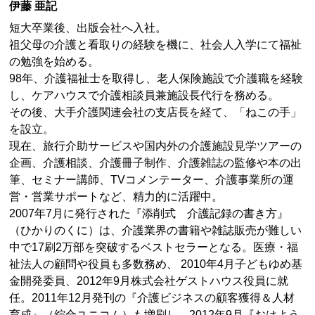
伊藤 亜記
短大卒業後、出版会社へ入社。
祖父母の介護と看取りの経験を機に、社会人入学にて福祉
の勉強を始める。
98年、介護福祉士を取得し、老人保険施設で介護職を経験
し、ケアハウスで介護相談員兼施設長代行を務める。
その後、大手介護関連会社の支店長を経て、「ねこの手」
を設立。
現在、旅行介助サービスや国内外の介護施設見学ツアーの
企画、介護相談、介護冊子制作、介護雑誌の監修や本の出
筆、セミナー講師、TVコメンテーター、介護事業所の運
営・営業サポートなど、精力的に活躍中。
2007年7月に発行された『添削式 介護記録の書き方』
（ひかりのくに）は、介護業界の書籍や雑誌販売が難しい
中で17刷2万部を突破するベストセラーとなる。医療・福
祉法人の顧問や役員も多数務め、 2010年4月子どもゆめ基
金開発委員、2012年9月株式会社ゲストハウス役員に就
任。2011年12月発刊の『介護ビジネスの顧客獲得＆人材
育成』（綜合ユニコム）も増刷し、2012年9月『おはよう