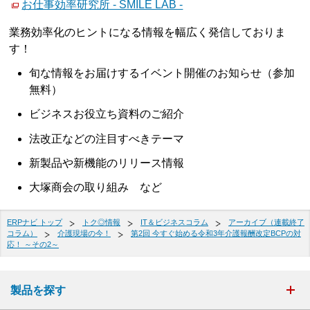
お仕事効率研究所 - SMILE LAB -
業務効率化のヒントになる情報を幅広く発信しておりま
す！
旬な情報をお届けするイベント開催のお知らせ（参加
無料）
ビジネスお役立ち資料のご紹介
法改正などの注目すべきテーマ
新製品や新機能のリリース情報
大塚商会の取り組み など
ERPナビ トップ
トク◎情報
IT＆ビジネスコラム
アーカイブ（連載終了
コラム）
介護現場の今！
第2回 今すぐ始める令和3年介護報酬改定BCPの対
応！ ～その2～
製品を探す