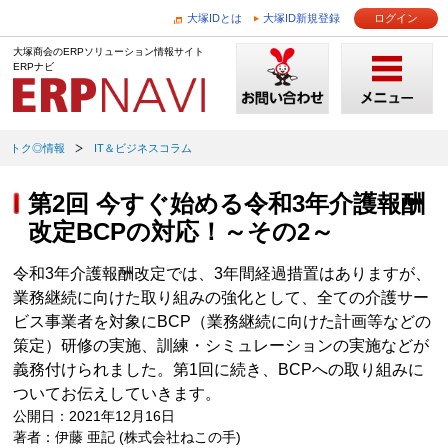
大塚IDとは
大塚ID新規登録
ログイン
大塚商会のERPソリューション情報サイト
ERPナビ
トク◎情報
IT＆ビジネスコラム
第2回 今すぐ始める令和3年介護報酬
改定BCPの対応！～その2～
令和3年介護報酬改定では、3年間経過措置はありますが、
業務継続に向けた取り組みの強化として、全ての介護サー
ビス事業者を対象にBCP（業務継続に向けた計画等などの
策定）研修の実施、訓練・シミュレーションの実施などが
義務付けられました。第1回に続き、BCPへの取り組みに
ついてお伝えしていきます。
公開日：2021年12月16日
著者：伊藤 亜記 (株式会社ねこの手)