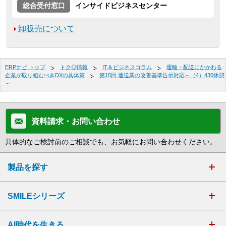
総合受付窓口
インサイドビジネスセンター
卸販売について
ERPナビ トップ
トク◎情報
IT＆ビジネスコラム
運輸・配送にかかわる
企業が取り組むべきDXの具体策
第15回 運送業の改善基準告示対応～（4）430休憩
～
資料請求・お問い合わせ
具体的なご検討前のご相談でも、お気軽にお問い合わせください。
製品を探す
SMILEシリーズ
AI時代を生きる