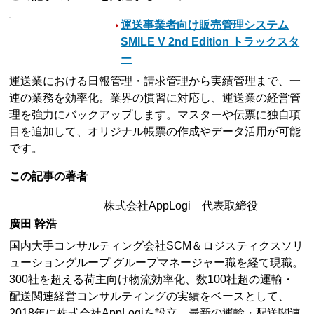
運送事業者向け販売管理システム
SMILE V 2nd Edition トラックスタ
ー
運送業における日報管理・請求管理から実績管理まで、一
連の業務を効率化。業界の慣習に対応し、運送業の経営管
理を強力にバックアップします。マスターや伝票に独自項
目を追加して、オリジナル帳票の作成やデータ活用が可能
です。
この記事の著者
株式会社AppLogi 代表取締役
廣田 幹浩
国内大手コンサルティング会社SCM＆ロジスティクスソリ
ューショングループ グループマネージャー職を経て現職。
300社を超える荷主向け物流効率化、数100社超の運輸・
配送関連経営コンサルティングの実績をベースとして、
2018年に株式会社AppLogiを設立。最新の運輸・配送関連