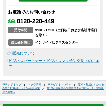
お電話でのお問い合わせ
0120-220-449
受付時間
9:00～17:30（土日祝日および当社休業日
を除く）
総合受付窓口
インサイドビジネスセンター
卸販売について
ビジネスパートナー・ビジネスマッチング制度のご案
内
ERPナビ トップ
トク◎情報
IT＆ビジネスコラム
運輸・配送にかかわる
企業が取り組むべきDXの具体策
第18回 運送業の改善基準告示対応～（7）分割休
息の取得～