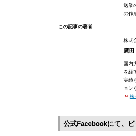
送業
の作
この記事の著者
株式会
廣田
国内
を経
実績
ョン
株
公式Facebookに