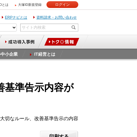
ログイン
IDとは
大塚ID新規登録
ERPナビとは
資料請求・お問い合わせ
ル中小企業
IT経営とは
改善基準告示内容が
大切なルール、改善基準告示の内容
印刷する