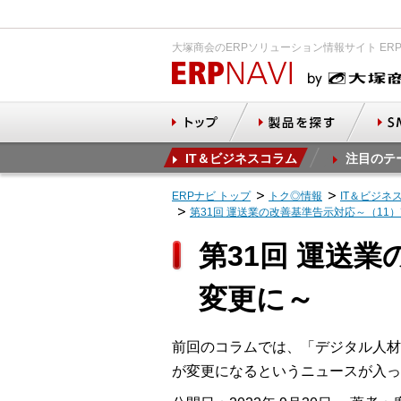
大塚商会のERPソリューション情報サイト ER
IT＆ビジネスコラム
注目のテ
ERPナビ トップ
トク◎情報
IT＆ビジネ
第31回 運送業の改善基準告示対応～（11
第31回 運送
変更に～
前回のコラムでは、「デジタル人材
が変更になるというニュースが入っ