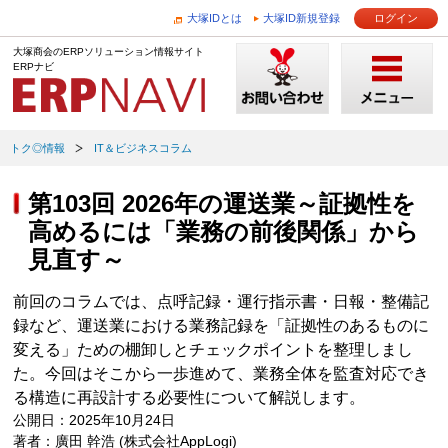
大塚IDとは
大塚ID新規登録
ログイン
大塚商会のERPソリューション情報サイト
ERPナビ
トク◎情報
IT＆ビジネスコラム
第103回 2026年の運送業～証拠性を
高めるには「業務の前後関係」から
見直す～
前回のコラムでは、点呼記録・運行指示書・日報・整備記
録など、運送業における業務記録を「証拠性のあるものに
変える」ための棚卸しとチェックポイントを整理しまし
た。今回はそこから一歩進めて、業務全体を監査対応でき
る構造に再設計する必要性について解説します。
公開日：2025年10月24日
著者：廣田 幹浩 (株式会社AppLogi)