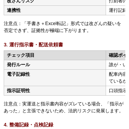
改ざんリスク
打刻者の
連携性
運行記録
注意点：「手書き＋Excel転記」形式では改ざんの疑いを
否定できず、証拠性が極端に下がります。
3. 運行指示書・配送依頼書
チェック項目
確認ポイ
発行ルール
誰が・い
電子記録性
配車内容
ているか
指示証明性
口頭指示
注意点：実運送と指示書内容がズレている場合、「指示が
あった」と主張できないため、法的リスクに発展します。
4. 整備記録・点検記録