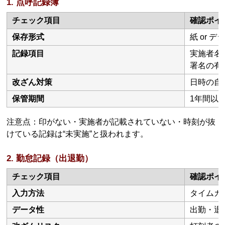
1. 点呼記録簿
チェック項目
確認ポイ
保存形式
紙 or 
記録項目
実施者名
署名の有
改ざん対策
日時の自
保管期間
1年間以
注意点：印がない・実施者が記載されていない・時刻が抜
けている記録は“未実施”と扱われます。
2. 勤怠記録（出退勤）
チェック項目
確認ポイ
入力方法
タイムカ
データ性
出勤・退