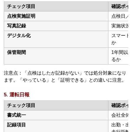
チェック項目
確認ポイ
点検実施証明
点検日／
写真記録
実施状況
デジタル化
スマート
か
保管期間
1年間以
るか
注意点：「点検はしたが記録がない」では処分対象になり
ます。「やっている」と「証明できる」との違いに注意。
5. 運転日報
チェック項目
確認ポイ
書式統一
会社全体
記録項目
出勤・出
走行距離