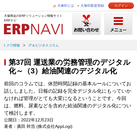
大塚IDとは
大塚ID新規登録
ログイン
大塚商会のERPソリューション情報サイト
ERPナビ
トク◎情報
IT＆ビジネスコラム
第37回 運送業の労務管理のデジタル
化～（3）給油関連のデジタル化
前回のコラムでは、休憩時間記録の基本ルールについてお
話ししました。日報の記録を完全デジタル化にもっていか
なければ管理がとても大変になるということです。今回
は、燃料、尿素などを含めた給油関連のデジタル化につい
て検討します。
公開日：2022年12月23日
著者：廣田 幹浩 (株式会社AppLogi)