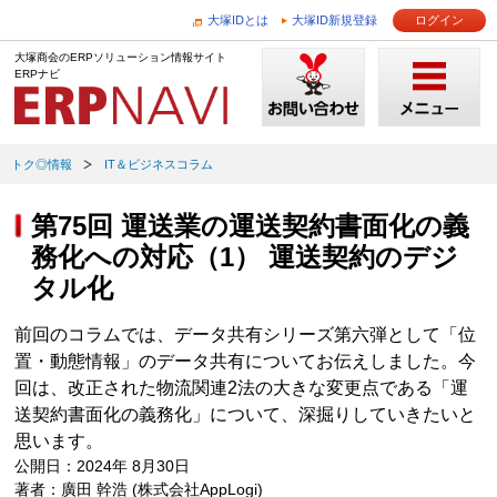
大塚IDとは
大塚ID新規登録
ログイン
大塚商会のERPソリューション情報サイト
ERPナビ
トク◎情報
IT＆ビジネスコラム
第75回 運送業の運送契約書面化の義
務化への対応（1） 運送契約のデジ
タル化
前回のコラムでは、データ共有シリーズ第六弾として「位
置・動態情報」のデータ共有についてお伝えしました。今
回は、改正された物流関連2法の大きな変更点である「運
送契約書面化の義務化」について、深掘りしていきたいと
思います。
公開日：2024年 8月30日
著者：廣田 幹浩 (株式会社AppLogi)