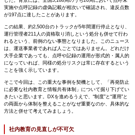
した。背景には、全国3,188局のうち26局において点呼未
実施や点呼記録の虚偽記載が相次いで確認され、違反点数
が197点に達したことがあります。
この結果、約2,500台のトラックが5年間運行停止となり、
運行管理者211人の資格取り消しという処分も併せて行わ
れるという、前例のない事態となりました。このニュース
は、運送事業者であれば人ごとではありません。どれだけ
大手企業であっても、点呼や記録の運用が形式的・属人的
になっていれば、同様の処分リスクは常に存在するという
ことを強く示しています。
そこで今回は、この重大な事例を契機として、「再発防止
に必要な社内教育と情報共有体制」について掘り下げてい
きたいと思います。DXを進めるうえで、“制度”と“運用”と
の両面から体制を整えることがなぜ重要なのか、具体的な
方法と併せて考えてみましょう。
社内教育の見直しが不可欠