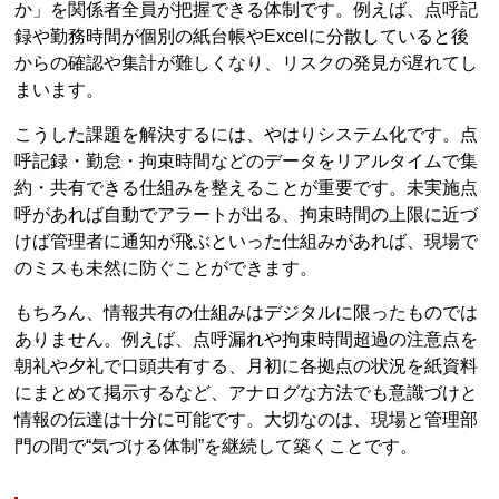
か」を関係者全員が把握できる体制です。例えば、点呼記
録や勤務時間が個別の紙台帳やExcelに分散していると後
からの確認や集計が難しくなり、リスクの発見が遅れてし
まいます。
こうした課題を解決するには、やはりシステム化です。点
呼記録・勤怠・拘束時間などのデータをリアルタイムで集
約・共有できる仕組みを整えることが重要です。未実施点
呼があれば自動でアラートが出る、拘束時間の上限に近づ
けば管理者に通知が飛ぶといった仕組みがあれば、現場で
のミスも未然に防ぐことができます。
もちろん、情報共有の仕組みはデジタルに限ったものでは
ありません。例えば、点呼漏れや拘束時間超過の注意点を
朝礼や夕礼で口頭共有する、月初に各拠点の状況を紙資料
にまとめて掲示するなど、アナログな方法でも意識づけと
情報の伝達は十分に可能です。大切なのは、現場と管理部
門の間で“気づける体制”を継続して築くことです。