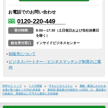
お電話でのお問い合わせ
0120-220-449
受付時間
9:00～17:30（土日祝日および当社休業日
を除く）
総合受付窓口
インサイドビジネスセンター
卸販売について
ビジネスパートナー・ビジネスマッチング制度のご案
内
ERPナビ トップ
トク◎情報
IT＆ビジネスコラム
運輸・配送にかかわる
企業が取り組むべきDXの具体策
第96回 運送業の行政処分への対応（2） 運送業の
行政処分、再発防止に不可欠な教育と共有体制