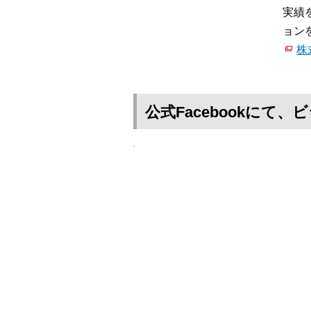
実績
ョン
株
公式Facebookに