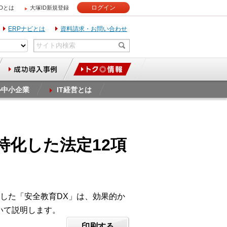
ログイン
IDとは
大塚ID新規登録
ERPナビとは
資料請求・お問い合わせ
ル中小企業
IT経営とは
特化した法定12項
した「安全教育DX」は、効果的か
いて説明します。
印刷する