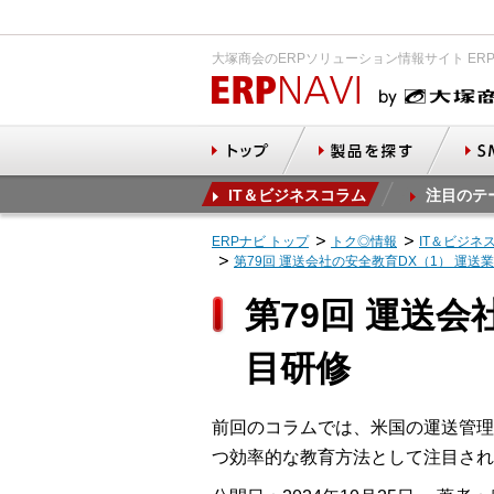
大塚商会のERPソリューション情報サイト ER
IT＆ビジネスコラム
注目のテ
ERPナビ トップ
トク◎情報
IT＆ビジネ
第79回 運送会社の安全教育DX（1） 運送
第79回 運送会
目研修
前回のコラムでは、米国の運送管理
つ効率的な教育方法として注目され