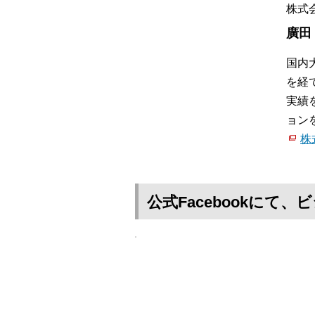
株式会
廣田
国内
を経
実績
ョン
株
公式Facebookに