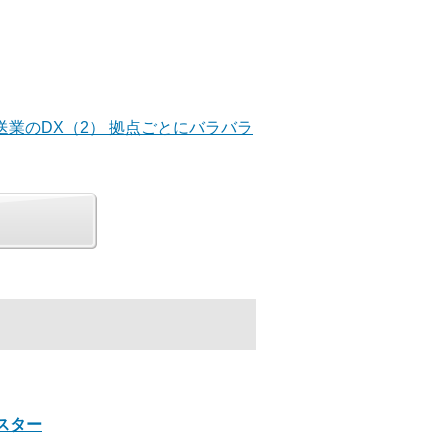
送業のDX（2） 拠点ごとにバラバラ
クスター