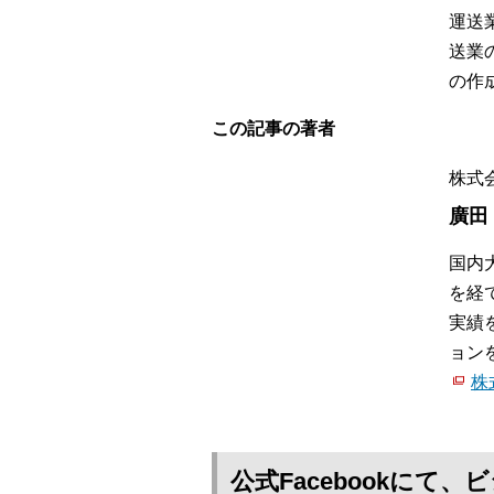
運送
送業
の作
この記事の著者
株式会
廣田
国内
を経
実績
ョン
株
公式Facebookに