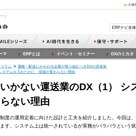
大塚
Pナビ
ーマ
ERPとは
イベント・セミナー
DXのミカタ
スコラム
運輸・配送にかかわる企業が取り組むべきDXの具体策
） システムを入れたのに、現場が変わらない理由
まくいかない運送業のDX（1） 
わらない理由
制度の運用定着に向けた設計と工夫を紹介しました。今回は、
ます。システム上は統一されているが実務がバラバラという状