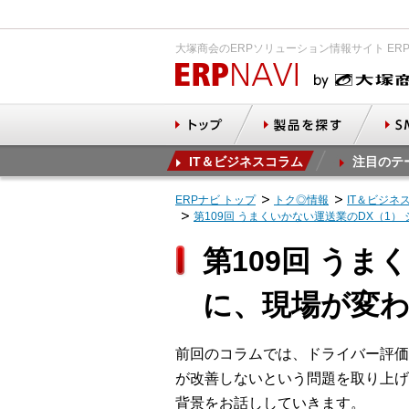
大塚商会のERPソリューション情報サイト ER
IT＆ビジネスコラム
注目のテ
ERPナビ トップ
トク◎情報
IT＆ビジネ
第109回 うまくいかない運送業のDX（1
第109回 う
に、現場が変
前回のコラムでは、ドライバー評価
が改善しないという問題を取り上げ
背景をお話ししていきます。