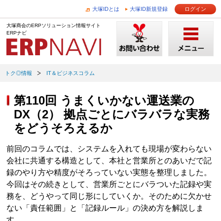
大塚IDとは
大塚ID新規登録
ログイン
大塚商会のERPソリューション情報サイト
ERPナビ
トク◎情報
IT＆ビジネスコラム
第110回 うまくいかない運送業の
DX（2） 拠点ごとにバラバラな実務
をどうそろえるか
前回のコラムでは、システムを入れても現場が変わらない
会社に共通する構造として、本社と営業所とのあいだで記
録のやり方や精度がそろっていない実態を整理しました。
今回はその続きとして、営業所ごとにバラついた記録や実
務を、どうやって同じ形にしていくか。そのために欠かせ
ない「責任範囲」と「記録ルール」の決め方を解説しま
す。