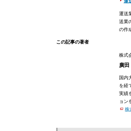
運送
運送
送業
の作
この記事の著者
株式会
廣田
国内
を経
実績
ョン
株