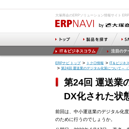
大塚商会のERPソリューション情報サイト ER
IT＆ビジネスコラム
注目のテ
ERPナビ トップ
トク◎情報
IT＆ビジネ
第24回 運送業のデジタル化策について～（
第24回 運送
DX化された状
前回は、中小運送業のデジタル化度
のために行うのでしょうか。