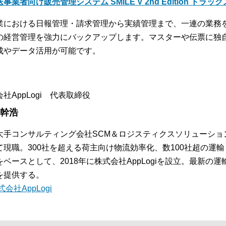
事業者向け販売管理システム SMILE V 2nd Edition トラッ
業における日報管理・請求管理から実績管理まで、一連の業務
の経営管理を強力にバックアップします。マスターや伝票に独
成やデータ活用が可能です。
社AppLogi 代表取締役
 幹浩
大手コンサルティング会社SCM＆ロジスティクスソリューショ
て現職。300社を超える荷主向け物流効率化、数100社超の運
をベースとして、2018年に株式会社AppLogiを設立。最新
を提供する。
式会社AppLogi