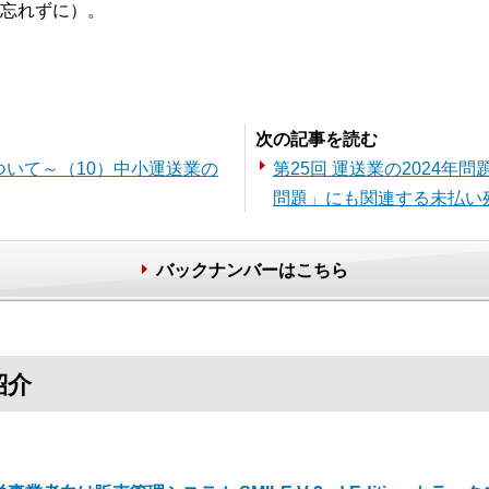
忘れずに）。
。
次の記事を読む
ついて～（10）中小運送業の
第25回 運送業の2024年
問題」にも関連する未払い
バックナンバーはこちら
紹介