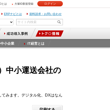
ログイン
IDとは
大塚ID新規登録
ERPナビとは
資料請求・お問い合わせ
ル中小企業
IT経営とは
1）中小運送会社の
してみます。デジタル化、DXはなん
印刷する