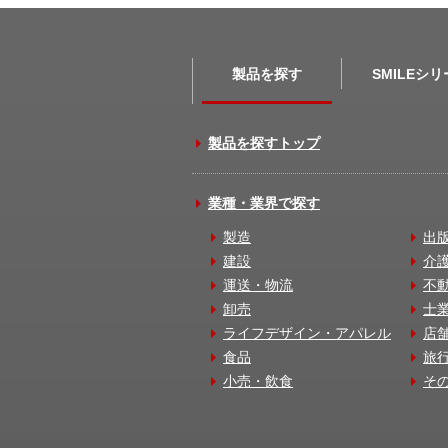
製品を探す
SMILEシ
製品を探すトップ
業種・業界で探す
製造
出
建設
介
運送・物流
不
卸売
士
ライフデザイン・アパレル
店
食品
旅
小売・飲食
そ