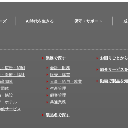
リーズ
AI時代を生きる
保守・サポート
成
業務で探す
お困りごとから
版・広告・印刷
会計・財務
紹介サービスを
護・医療・福祉
販売・購買
動画で製品を知
動産関連
人事・給与・就業
業団体
生産管理
舗・施設
顧客管理
行・ホテル
共通業務
の他サービス
製品名で探す