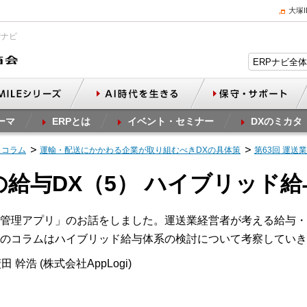
大塚
Pナビ
ーマ
ERPとは
イベント・セミナー
DXのミカタ
スコラム
運輸・配送にかかわる企業が取り組むべきDXの具体策
第63回 運送
業の給与DX（5） ハイブリッド
管理アプリ」のお話をしました。運送業経営者が考える給与・
のコラムはハイブリッド給与体系の検討について考察していき
 幹浩 (株式会社AppLogi)