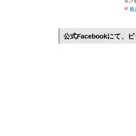
ョン
株
公式Facebookに