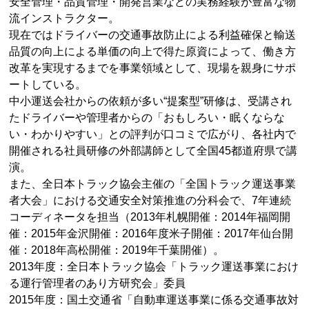
安全管理・品質管理・開発営業などの実務経験が豊富な物
流インストラクター。
現在ではドライバーの交通事故防止による利益確保と輸送
品質の向上による単価の向上で得た原資によって、働き方
改革を実現するまでを事業領域として、現場を親身にサポ
ートしている。
中小運送会社からの依頼が多い“提案型”研修は、受講され
たドライバーや管理者からの「おもしろい・眠くならな
い・わかりやすい」との評判が口コミで広がり、各社内で
開催される社員研修の外部講師として全国45都道府県で講
演。
また、全日本トラック協会主催の「全国トラック運送事業
者大会」における交通安全対策推進の分科会で、7年連続
コーディネータを担当（2013年札幌開催：2014年福岡開
催：2015年金沢開催：2016年度米子開催：2017年仙台開
催：2018年高松開催：2019年千葉開催）。
2013年度：全日本トラック協会「トラック運送事業におけ
る運行管理者のあり方研究会」委員
2015年度：国土交通省「自動車運送事業に係る交通事故対