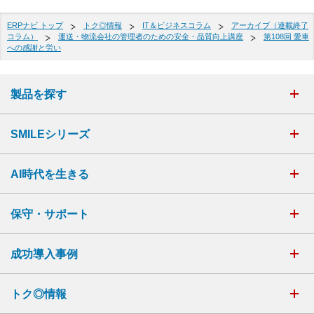
ERPナビ トップ
トク◎情報
IT＆ビジネスコラム
アーカイブ（連載終了
コラム）
運送・物流会社の管理者のための安全・品質向上講座
第108回 愛車
への感謝と労い
製品を探す
SMILEシリーズ
AI時代を生きる
保守・サポート
成功導入事例
トク◎情報