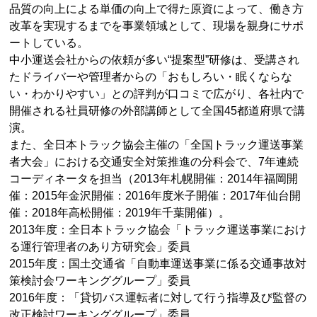
品質の向上による単価の向上で得た原資によって、働き方
改革を実現するまでを事業領域として、現場を親身にサポ
ートしている。
中小運送会社からの依頼が多い“提案型”研修は、受講され
たドライバーや管理者からの「おもしろい・眠くならな
い・わかりやすい」との評判が口コミで広がり、各社内で
開催される社員研修の外部講師として全国45都道府県で講
演。
また、全日本トラック協会主催の「全国トラック運送事業
者大会」における交通安全対策推進の分科会で、7年連続
コーディネータを担当（2013年札幌開催：2014年福岡開
催：2015年金沢開催：2016年度米子開催：2017年仙台開
催：2018年高松開催：2019年千葉開催）。
2013年度：全日本トラック協会「トラック運送事業におけ
る運行管理者のあり方研究会」委員
2015年度：国土交通省「自動車運送事業に係る交通事故対
策検討会ワーキンググループ」委員
2016年度：「貸切バス運転者に対して行う指導及び監督の
改正検討ワーキンググループ」委員