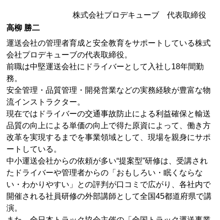
株式会社プロデキューブ 代表取締役
高柳 勝二
運送会社の管理者育成と安全教育をサポートしている株式
会社プロデキューブの代表取締役。
前職は中堅運送会社にドライバーとして入社し18年間勤
務。
安全管理・品質管理・開発営業などの実務経験が豊富な物
流インストラクター。
現在ではドライバーの交通事故防止による利益確保と輸送
品質の向上による単価の向上で得た原資によって、働き方
改革を実現するまでを事業領域として、現場を親身にサポ
ートしている。
中小運送会社からの依頼が多い“提案型”研修は、受講され
たドライバーや管理者からの「おもしろい・眠くならな
い・わかりやすい」との評判が口コミで広がり、各社内で
開催される社員研修の外部講師として全国45都道府県で講
演。
また、全日本トラック協会主催の「全国トラック運送事業