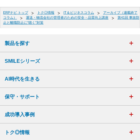
ERPナビ トップ
トク◎情報
IT＆ビジネスコラム
アーカイブ（連載終了
コラム）
運送・物流会社の管理者のための安全・品質向上講座
第41回 事故防
止と離職防止に“聴く”対策
製品を探す
SMILEシリーズ
AI時代を生きる
保守・サポート
成功導入事例
トク◎情報