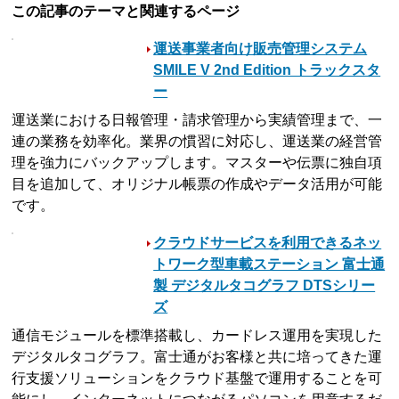
この記事のテーマと関連するページ
運送事業者向け販売管理システム
SMILE V 2nd Edition トラックスタ
ー
運送業における日報管理・請求管理から実績管理まで、一
連の業務を効率化。業界の慣習に対応し、運送業の経営管
理を強力にバックアップします。マスターや伝票に独自項
目を追加して、オリジナル帳票の作成やデータ活用が可能
です。
クラウドサービスを利用できるネッ
トワーク型車載ステーション 富士通
製 デジタルタコグラフ DTSシリー
ズ
通信モジュールを標準搭載し、カードレス運用を実現した
デジタルタコグラフ。富士通がお客様と共に培ってきた運
行支援ソリューションをクラウド基盤で運用することを可