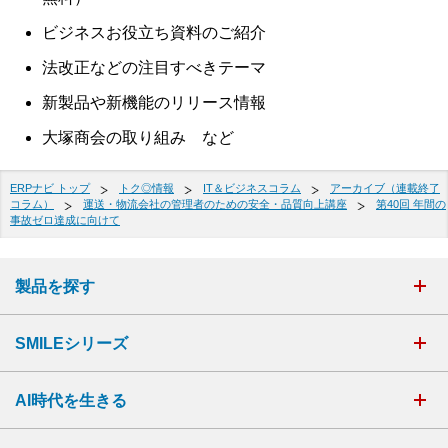
ビジネスお役立ち資料のご紹介
法改正などの注目すべきテーマ
新製品や新機能のリリース情報
大塚商会の取り組み など
ERPナビ トップ
トク◎情報
IT＆ビジネスコラム
アーカイブ（連載終了
コラム）
運送・物流会社の管理者のための安全・品質向上講座
第40回 年間の
事故ゼロ達成に向けて
製品を探す
SMILEシリーズ
AI時代を生きる