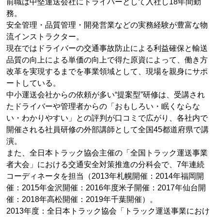
前職は中堅運送会社にドライバーとして入社し18年間勤
務。
安全管理・品質管理・開発営業などの実務経験が豊富な物
流インストラクター。
現在ではドライバーの交通事故防止による利益確保と輸送
品質の向上による単価の向上で得た原資によって、働き方
改革を実現するまでを事業領域として、現場を親身にサポ
ートしている。
中小運送会社からの依頼が多い“提案型”研修は、受講され
たドライバーや管理者からの「おもしろい・眠くならな
い・わかりやすい」との評判が口コミで広がり、各社内で
開催される社員研修の外部講師として全国45都道府県で講
演。
また、全日本トラック協会主催の「全国トラック運送事業
者大会」における交通安全対策推進の分科会で、7年連続
コーディネータを担当（2013年札幌開催：2014年福岡開
催：2015年金沢開催：2016年度米子開催：2017年仙台開
催：2018年高松開催：2019年千葉開催）。
2013年度：全日本トラック協会「トラック運送事業におけ