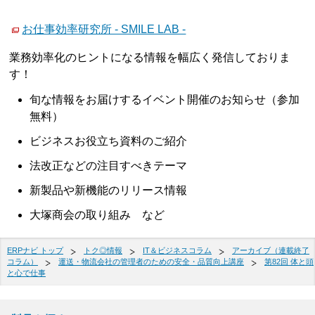
お仕事効率研究所 - SMILE LAB -
業務効率化のヒントになる情報を幅広く発信しておりま
す！
旬な情報をお届けするイベント開催のお知らせ（参加
無料）
ビジネスお役立ち資料のご紹介
法改正などの注目すべきテーマ
新製品や新機能のリリース情報
大塚商会の取り組み など
ERPナビ トップ
トク◎情報
IT＆ビジネスコラム
アーカイブ（連載終了
コラム）
運送・物流会社の管理者のための安全・品質向上講座
第82回 体と頭
と心で仕事