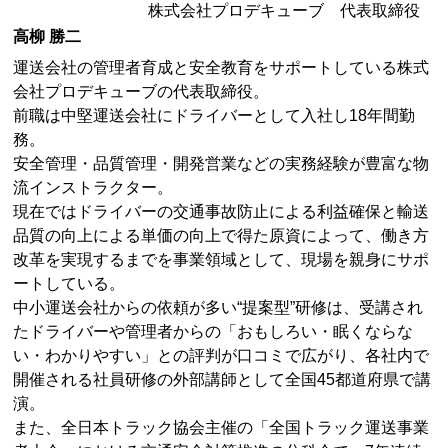
株式会社プロデキューブ 代表取締役
高柳 勝二
運送会社の管理者育成と安全教育をサポートしている株式
会社プロデキューブの代表取締役。
前職は中堅運送会社にドライバーとして入社し18年間勤
務。
安全管理・品質管理・開発営業などの実務経験が豊富な物
流インストラクター。
現在ではドライバーの交通事故防止による利益確保と輸送
品質の向上による単価の向上で得た原資によって、働き方
改革を実現するまでを事業領域として、現場を親身にサポ
ートしている。
中小運送会社からの依頼が多い“提案型”研修は、受講され
たドライバーや管理者からの「おもしろい・眠くならな
い・わかりやすい」との評判が口コミで広がり、各社内で
開催される社員研修の外部講師として全国45都道府県で講
演。
また、全日本トラック協会主催の「全国トラック運送事業