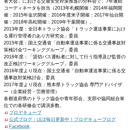
者大会」における交通安全対策推進の分科会で、7年連続
コーディネータを担当（2013年札幌開催：2014年福岡開
催：2015年金沢開催：2016年度米子開催：2017年仙台開
催：2018年高松開催：2019年千葉開催）。
2013年度：全日本トラック協会「トラック運送事業におけ
る運行管理者のあり方研究会」委員
2015年度：国土交通省「自動車運送事業に係る交通事故対
策検討会ワーキンググループ」委員
2016年度：「貸切バス運転者に対して行う指導及び監督の
改正検討ワーキンググループ」委員
2016年度より現在：国土交通省「自動車運送事業に係る交
通事故対策検討会」委員
2017年度より現在：熊本県トラック協会 専門アドバイザ
ー（企業経営・労務管理）
各都道府県のトラック協会や青年部会、支部や協同組合単
位での各研修会で講演多数。
プロデキューブ
公式ブログ：ほぼ毎日更新中！プロデキューブログ
Facebook