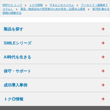
ERPナビ トップ
トク◎情報
IT＆ビジネスコラム
アーカイブ（連載終了
コラム）
運送・物流会社の管理者のための安全・品質向上講座
第79回 魅せる
貨物の積載方法
製品を探す
SMILEシリーズ
AI時代を生きる
保守・サポート
成功導入事例
トク◎情報