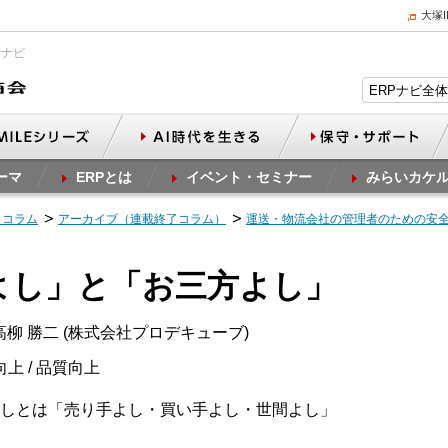
大塚
Pナビ
ーマ
ERPとは
イベント・セミナー
みらいカケ
スコラム
アーカイブ（連載終了コラム）
運送・物流会社の管理者のための安
方よし」と「お三方よし」
柳 勝二 (株式会社プロデキューブ)
向上 / 品質向上
しとは「売り手よし・買い手よし・世間よし」