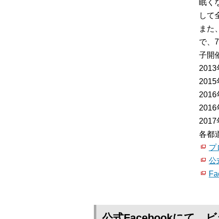
眠く
して
また
で、
子開催
20
20
20
20
20
各都
プ
公
Fa
公式Facebookに