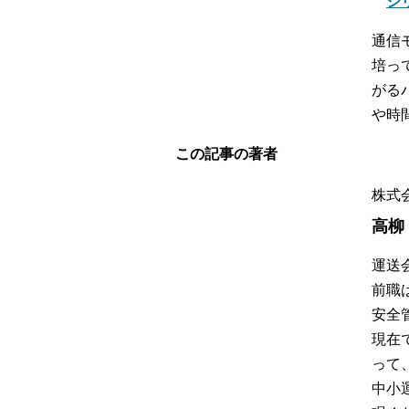
シ
通信
培っ
がる
や時
この記事の著者
株式
高柳
運送
前職
安全
現在
って
中小