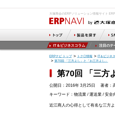
大塚商会のERPソリューション情報サイト ER
IT＆ビジネスコラム
注目のテ
ERPナビ トップ
トク◎情報
IT＆ビジネ
第70回 「三方よし」と「お三方よし」
第70回 「三
公開日：2016年 3月25日
著者：高
キーワード：物流業 / 運送業 / 安全
近江商人の心得として有名な三方よ