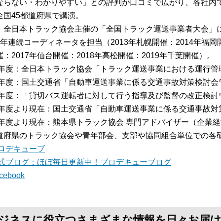
ならない・わかりやすい」との評判が口コミで広がり、各社内
全国45都道府県で講演。
、全日本トラック協会主催の「全国トラック運送事業者大会」
7年連続コーディネータを担当（2013年札幌開催：2014年福岡開
：2017年仙台開催：2018年高松開催：2019年千葉開催）。
13年度：全日本トラック協会「トラック運送事業における運行
15年度：国土交通省「自動車運送事業に係る交通事故対策検討
16年度：「貸切バス運転者に対して行う指導及び監督の改正検
16年度より現在：国土交通省「自動車運送事業に係る交通事故
17年度より現在：熊本県トラック協会 専門アドバイザー（企業
道府県のトラック協会や青年部会、支部や協同組合単位での各
ロデキューブ
式ブログ：ほぼ毎日更新中！プロデキューブログ
cebook
て、ビジネスに役立つさまざまな情報を日々お届