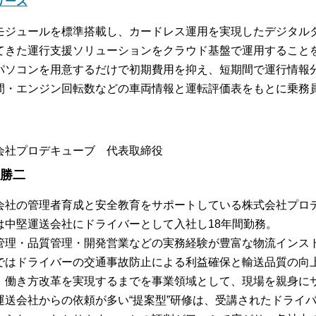
リーズ
モジュールを標準搭載し、カードレス運用を実現したデジタル
てきた運行支援ソリューションをクラウド基盤で運用すること
パソコンを用意するだけで初期費用を抑え、短期間で運行情報
間・エンジン回転数などの車両情報と運転評価表をもとに乗務
会社プロデキューブ 代表取締役
 勝二
会社の管理者育成と安全教育をサポートしている株式会社プロ
は中堅運送会社にドライバーとして入社し18年間勤務。
管理・品質管理・開発営業などの実務経験が豊富な物流インス
ではドライバーの交通事故防止による利益確保と輸送品質の向
、働き方改革を実現するまでを事業領域として、現場を親身に
運送会社からの依頼が多い“提案型”研修は、受講されたドライ