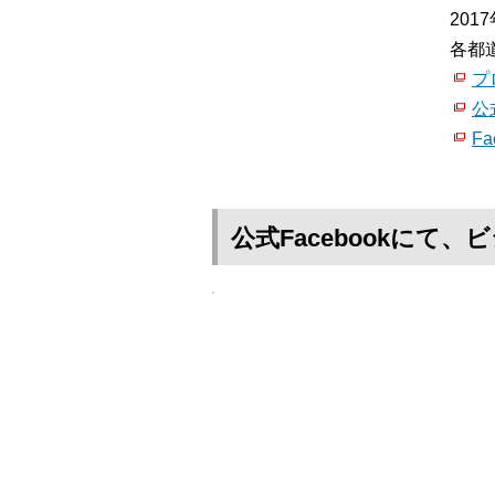
20
各都
プ
公
Fa
公式Facebookに