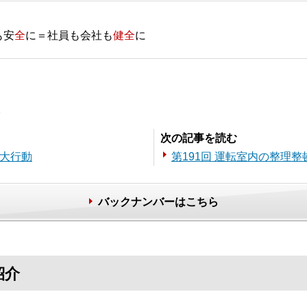
も安
全
に＝社員も会社も
健全
に
。
次の記事を読む
三大行動
第191回 運転室内の整理
バックナンバーはこちら
紹介