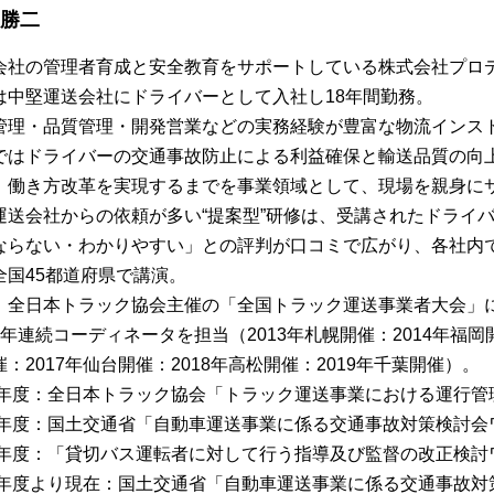
 勝二
会社の管理者育成と安全教育をサポートしている株式会社プロ
は中堅運送会社にドライバーとして入社し18年間勤務。
管理・品質管理・開発営業などの実務経験が豊富な物流インス
ではドライバーの交通事故防止による利益確保と輸送品質の向
、働き方改革を実現するまでを事業領域として、現場を親身に
運送会社からの依頼が多い“提案型”研修は、受講されたドライ
ならない・わかりやすい」との評判が口コミで広がり、各社内
全国45都道府県で講演。
、全日本トラック協会主催の「全国トラック運送事業者大会」
7年連続コーディネータを担当（2013年札幌開催：2014年福岡開
：2017年仙台開催：2018年高松開催：2019年千葉開催）。
13年度：全日本トラック協会「トラック運送事業における運行
15年度：国土交通省「自動車運送事業に係る交通事故対策検討
16年度：「貸切バス運転者に対して行う指導及び監督の改正検
16年度より現在：国土交通省「自動車運送事業に係る交通事故