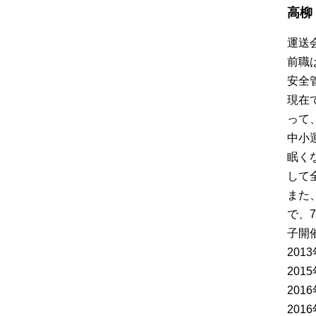
高柳
運送
前職
安全
現在
って
中小
眠く
して
また
で、
子開催
20
20
20
20