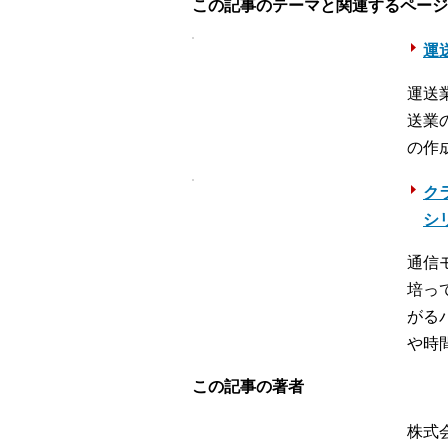
この記事のテーマと関連するページ
運送
運送
送業
の作
ク
シ
通信
培っ
がる
や時
この記事の著者
株式