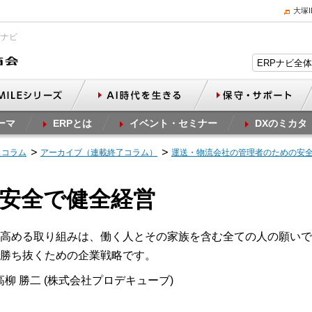
大塚
Pナビ
ーマ
ERPとは
イベント・セミナー
DXのミカタ
スコラム
アーカイブ（連載終了コラム）
運送・物流会社の管理者のための安
と安全で健全経営
高める取り組みは、働く人とその家族を含む全ての人の願いで
勝ち抜くための企業戦略です。
柳 勝二 (株式会社プロデキューブ)