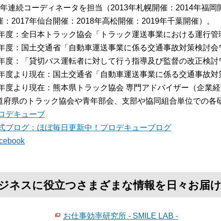
7年連続コーディネータを担当（2013年札幌開催：2014年福岡開
：2017年仙台開催：2018年高松開催：2019年千葉開催）。
13年度：全日本トラック協会「トラック運送事業における運行
15年度：国土交通省「自動車運送事業に係る交通事故対策検討
16年度：「貸切バス運転者に対して行う指導及び監督の改正検
16年度より現在：国土交通省「自動車運送事業に係る交通事故
17年度より現在：熊本県トラック協会 専門アドバイザー（企業
道府県のトラック協会や青年部会、支部や協同組合単位での各
ロデキューブ
式ブログ：ほぼ毎日更新中！プロデキューブログ
cebook
て、ビジネスに役立つさまざまな情報を日々お届
お仕事効率研究所 - SMILE LAB -