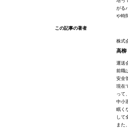
培っ
がる
や時
この記事の著者
株式
高柳
運送
前職
安全
現在
って
中小
眠く
して
また