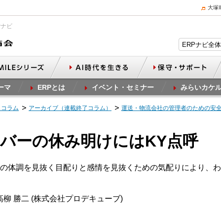
大塚
Pナビ
ーマ
ERPとは
イベント・セミナー
みらいカケ
スコラム
アーカイブ（連載終了コラム）
運送・物流会社の管理者のための安
ライバーの休み明けにはKY点呼
の体調を見抜く目配りと感情を見抜くための気配りにより、わ
柳 勝二 (株式会社プロデキューブ)