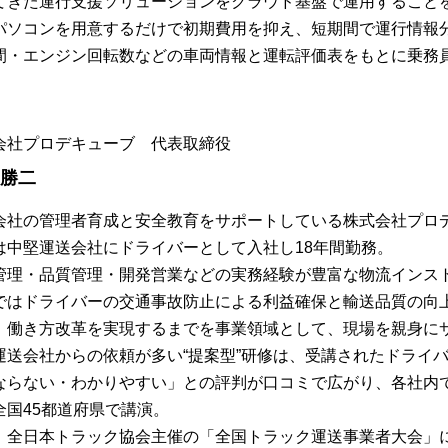
てきた運行支援ソリューションをクラウド基盤で運用すること
パソコンを用意するだけで初期費用を抑え、短期間で運行情報
間・エンジン回転数などの車両情報と運転評価表をもとに乗務
会社プロデキューブ 代表取締役
 勝二
会社の管理者育成と安全教育をサポートしている株式会社プロ
は中堅運送会社にドライバーとして入社し18年間勤務。
管理・品質管理・開発営業などの実務経験が豊富な物流インス
ではドライバーの交通事故防止による利益確保と輸送品質の向
、働き方改革を実現するまでを事業領域として、現場を親身に
運送会社からの依頼が多い“提案型”研修は、受講されたドライ
ならない・わかりやすい」との評判が口コミで広がり、各社内
全国45都道府県で講演。
、全日本トラック協会主催の「全国トラック運送事業者大会」