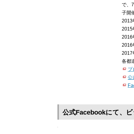
で、
子開催
20
20
20
20
20
各都
プ
公
Fa
公式Facebookに