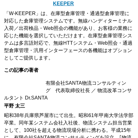
KEEPER
「W-KEEPER」は、在庫型倉庫管理・通過型倉庫管理に
対応した倉庫管理システムです。無線ハンディターミナル
入荷／出荷検品・Web照会の機能があり、お客様の業務に
応じた機能を選択していただけます。在庫型倉庫管理シス
テムは多言語対応で、無線HTTシステム・Web照会・通過
型倉庫管理・汎用インターフェースの各機能はオプション
としてご提供します。
この記事の著者
有限会社SANTA物流コンサルティン
グ 代表取締役社長 ／ 物流改革コンサ
ルタント Dr.SANTA
平野 太三
昭和38年兵庫県芦屋市にて出生。昭和61年甲南大学法学部
卒業。同年某システム会社入社後、物流システム担当営業
として、100社を超える物流現場分析に携わる。平成15年
に、有限会社SANTA物流コンサルティングを設立。｢物流