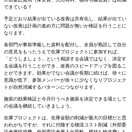
できている？
予定どおり結果が出ている改善は共有化し、結果が出てい
ない改善は計画の進め方に問題が無いか検証を行うことに
なります。
各部門が事前準備した資料を配付し、全員が熟読して自分
の意見をもったうえで在庫プロジェクトに参加すれば、
「どうしましょう」という相談する会議ではなく、決定す
る会議を行うことができ、改善のスピードアップを図るこ
とができます。効果がでない会議が長期に続けば、徐々に
意識が低下、参加メンバーが徐々に少なくなりプロジェク
トが自然消滅するパターンにつながります。
施策の効果検証と今月行うべき施策を決定できる場として
の会議を継続していきましょう。
在庫プロジェクトは、在庫金額の削減が最大の目標だと思
われがちですが、それに付随する物流コスト削減（外部委
託倉庫保管費、外部委託倉庫入出荷料、横持ち輸送費）も