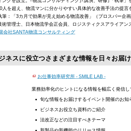
ィングを設立。｢物流コンサルティング｣｢講演、研修｣「執筆
,000人を超え、物流マンに分かりやすい具体的な改善手法の提言
執筆：「3カ月で効果が見え始める物流改善」（プロスパー企
技術管理士、日本物流学会正会員、ロジスティクスアライアン
限会社SANTA物流コンサルティング
て、ビジネスに役立つさまざまな情報を日々お届
お仕事効率研究所 - SMILE LAB -
業務効率化のヒントになる情報を幅広く発信し
旬な情報をお届けするイベント開催のお知
ビジネスお役立ち資料のご紹介
法改正などの注目すべきテーマ
新製品や新機能のリリース情報