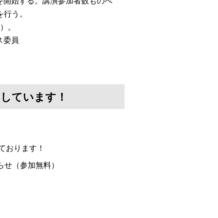
」を開始する。講演参加者数ものべ
を行う。
画）。
ス委員
けしています！
ております！
らせ（参加無料）