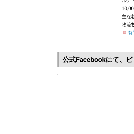
ルテ
10
主な
物流
有
公式Facebookに