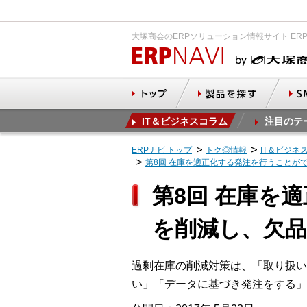
大塚商会のERPソリューション情報サイト ER
IT＆ビジネスコラム
注目のテ
ERPナビ トップ
トク◎情報
IT＆ビジネ
第8回 在庫を適正化する発注を行うことが
第8回 在庫を
を削減し、欠
過剰在庫の削減対策は、「取り扱い
い」「データに基づき発注をする」