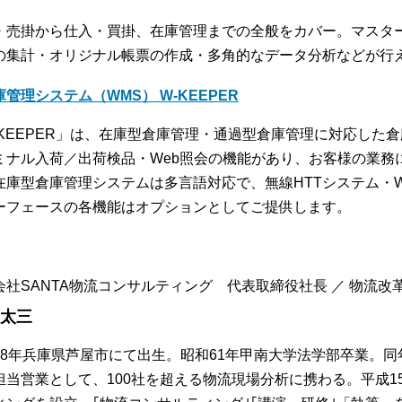
・売掛から仕入・買掛、在庫管理までの全般をカバー。マスタ
の集計・オリジナル帳票の作成・多角的なデータ分析などが行
庫管理システム（WMS） W-KEEPER
-KEEPER」は、在庫型倉庫管理・通過型倉庫管理に対応した
ミナル入荷／出荷検品・Web照会の機能があり、お客様の業務
在庫型倉庫管理システムは多言語対応で、無線HTTシステム・
ーフェースの各機能はオプションとしてご提供します。
会社SANTA物流コンサルティング 代表取締役社長 ／ 物流改革コ
 太三
38年兵庫県芦屋市にて出生。昭和61年甲南大学法学部卒業。
担当営業として、100社を超える物流現場分析に携わる。平成15