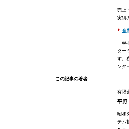
売上
実績
倉
「W
ター
す。
ンタ
この記事の著者
有限
平野
昭和
テム