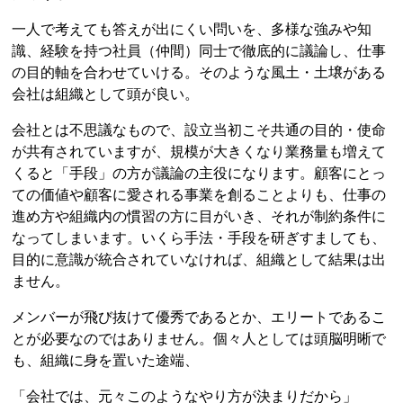
一人で考えても答えが出にくい問いを、多様な強みや知
識、経験を持つ社員（仲間）同士で徹底的に議論し、仕事
の目的軸を合わせていける。そのような風土・土壌がある
会社は組織として頭が良い。
会社とは不思議なもので、設立当初こそ共通の目的・使命
が共有されていますが、規模が大きくなり業務量も増えて
くると「手段」の方が議論の主役になります。顧客にとっ
ての価値や顧客に愛される事業を創ることよりも、仕事の
進め方や組織内の慣習の方に目がいき、それが制約条件に
なってしまいます。いくら手法・手段を研ぎすましても、
目的に意識が統合されていなければ、組織として結果は出
ません。
メンバーが飛び抜けて優秀であるとか、エリートであるこ
とが必要なのではありません。個々人としては頭脳明晰で
も、組織に身を置いた途端、
「会社では、元々このようなやり方が決まりだから」