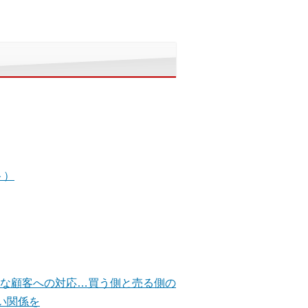
ト）
手な顧客への対応…買う側と売る側の
い関係を