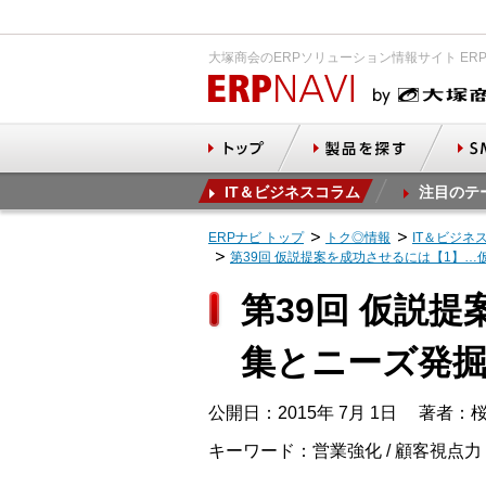
大塚商会のERPソリューション情報サイト ER
IT＆ビジネスコラム
注目のテ
ERPナビ トップ
トク◎情報
IT＆ビジネ
第39回 仮説提案を成功させるには【1】
第39回 仮説
集とニーズ発
公開日：2015年 7月 1日
著者：桜
キーワード：営業強化 / 顧客視点力