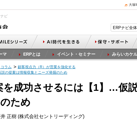
大塚
Pナビ
ーマ
ERPとは
イベント・セミナー
みらいカケ
スコラム
顧客視点力（R）が営業を強化する
…仮説の提案は情報収集とニーズ発掘のため
提案を成功させるには【1】…仮
掘のため
井 正樹 (株式会社セントリーディング)