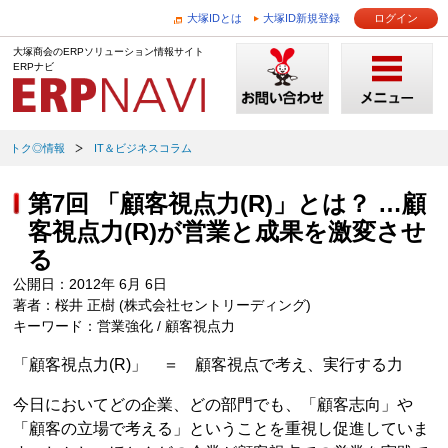
大塚IDとは
大塚ID新規登録
ログイン
大塚商会のERPソリューション情報サイト
ERPナビ
トク◎情報
IT＆ビジネスコラム
第7回 「顧客視点力(R)」とは？ …顧
客視点力(R)が営業と成果を激変させ
る
公開日：2012年 6月 6日
著者：桜井 正樹 (株式会社セントリーディング)
キーワード：営業強化 / 顧客視点力
「顧客視点力(R)」 ＝ 顧客視点で考え、実行する力
今日においてどの企業、どの部門でも、「顧客志向」や
「顧客の立場で考える」ということを重視し促進していま