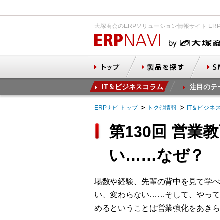
大塚商会のERPソリューション情報サイト ER
IT＆ビジネスコラム
注目のテ
ERPナビ トップ
トク◎情報
IT＆ビジネ
第130回 営
い……なぜ？
場数や経験、先輩の背中を見て学べ
い、変わらない……そして、やって
めるということは営業強化をあきら