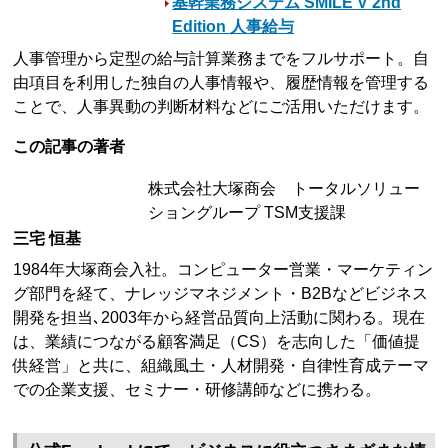
基幹業務システム SMILE V 2nd
Edition 人事給与
人事管理から定型の給与計算業務までをフルサポート。自
由項目を利用した独自の人事情報や、履歴情報を管理する
ことで、人事異動の判断材料などにご活用いただけます。
この記事の著者
株式会社大塚商会 トータルソリュー
ショングループ TSM支援課
三宅 恒基
1984年大塚商会入社。コンピューター営業・マーケティン
グ部門を経て、ナレッジマネジメント・B2Bなどビジネス
開発を担当､2003年から経営品質向上活動に関わる。現在
は、業績につながる顧客満足（CS）を志向した「価値提
供経営」と共に、組織風土・人材開発・自律性育成テーマ
での企業支援、セミナー・研修講師などに携わる。