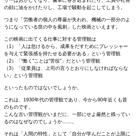
リーはおかしくなり、歯車に巻き込まれたり、工員や社長
の顔に油をかけたりし、工場で騒動を起こしてしまう。
つまり「労働者の個人の尊厳が失われ、機械の一部分のよ
うになっている世の中を風刺」した映画といえます。
この映画に出てくる仕事に対する管理観は
（1）「人は怠けるから、成果をだすためにプレッシャー
を与えて緊張感を持たせる必要がある」という管理観
（2）「“働く”ことは“苦役”」だという管理観
（3）「従業員は、上司の言うとおりにしなければならな
い」という管理観
といったものではないでしょうか。
これは、1930年代の管理観であり、今から90年近くも昔
のものです。
こんな古い管理観がいまだに、一部にせよ厳然と残ってい
るのはなぜなのでしょうか……。
それは「人間の特性」として「自分が学んだことが上限に