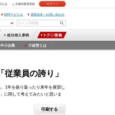
ログイン
IDとは
大塚ID新規登録
ERPナビとは
資料請求・お問い合わせ
ル中小企業
IT経営とは
「従業員の誇り」
も、1年を振り返ったり来年を展望し
」に関して考えてみたいと思いま
印刷する