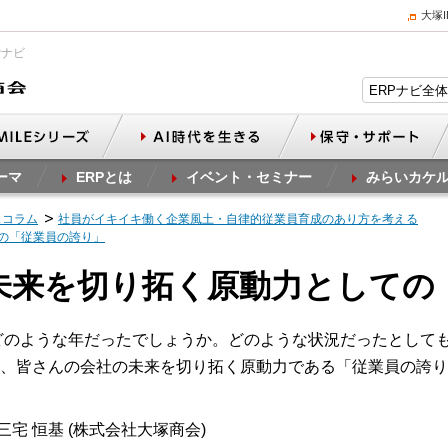
大塚
Pナビ
ーマ
ERPとは
イベント・セミナー
みらいカケ
スコラム
社員がイキイキ働く企業風土・自律的従業員育成のあり方を考える
ての「従業員の誇り」
の未来を切り拓く原動力としての
はどのような年だったでしょうか。どのような状況だったとして
、皆さんの会社の未来を切り拓く原動力である「従業員の誇り
三宅 恒基 (株式会社大塚商会)