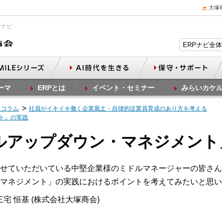
大塚
Pナビ
ーマ
ERPとは
イベント・セミナー
みらいカケ
スコラム
社員がイキイキ働く企業風土・自律的従業員育成のあり方を考える
ント」の実践
ドルアップダウン・マネジメン
せていただいている中堅企業様のミドルマネージャーの皆さん
マネジメント」の実践におけるポイントを考えてみたいと思い
宅 恒基 (株式会社大塚商会)