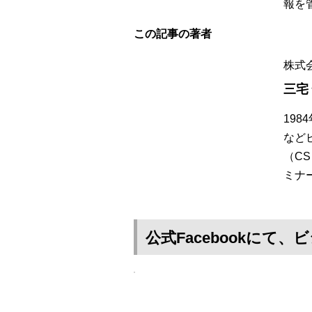
報を
この記事の著者
株式
三宅
19
など
（C
ミナ
公式Facebookに