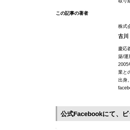
取り
この記事の著者
株式
古川
慶応
築/
20
業と
出身
faceb
公式Facebookに