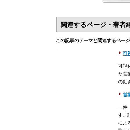
関連するページ・著者
この記事のテーマと関連するページ
可視
可視化
た営
の動
営
一件
す。
によ