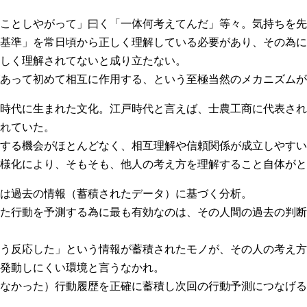
ことしやがって」曰く「一体何考えてんだ」等々。気持ちを先
基準」を常日頃から正しく理解している必要があり、その為に
しく理解されてないと成り立たない。
あって初めて相互に作用する、という至極当然のメカニズムが
時代に生まれた文化。江戸時代と言えば、士農工商に代表され
れていた。
する機会がほとんどなく、相互理解や信頼関係が成立しやすい
様化により、そもそも、他人の考え方を理解すること自体がと
は過去の情報（蓄積されたデータ）に基づく分析。
た行動を予測する為に最も有効なのは、その人間の過去の判断
う反応した」という情報が蓄積されたモノが、その人の考え方
発動しにくい環境と言うなかれ。
なかった）行動履歴を正確に蓄積し次回の行動予測につなげるた