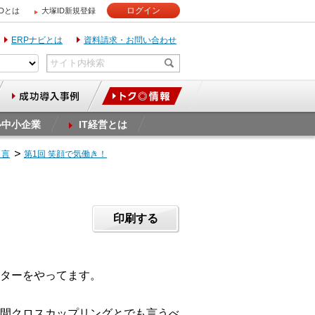
ログイン
IDとは
大塚ID新規登録
ERPナビとは
資料請求・お問い合わせ
ル中小企業
IT経営とは
り言
第1回 笑顔で気働き！
印刷する
ーターをやってます。
間クロスカップリングとでも言うべ