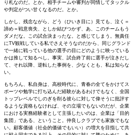
り札なのだ。とか。相手チームや審判が同情してタックル
や判定がつい甘くなるのだ。とか。
しかし、残念ながら、どう（ひいき目に）見ても、泣く＝
諦め＝戦意喪失、としか結びつかず、あ、このチームもう
ダメだな。この試合決まったな。と感じてしまう。無責任
にTV観戦している私でさえそうなのだから、同じグランド
で一緒に戦っている他の選手の目にどのように映っている
かは推して知るべし。事実、試合終了前に選手が泣きだし
て、それ以降、逆転した事例を、少なくとも、私は知らな
い。
もちろん、私自身は、高校時代に、青春の全てをかけてス
ポーツや勉学に打ち込んだ経験があるわけでもなく、全国
トップレベルでしのぎを削る彼らに対して偉そうに批評す
るような資格もなければ、その立場でもないのだが、企業
における実務経験者として主張したいのは、企業は「目的
集団」である、ということ。仲良しクラブでも家族でもな
い。顧客価値（社会的価値でもいい）の増大を目指して共
に戦う同志である以上、その目的に対して勝つために、あ