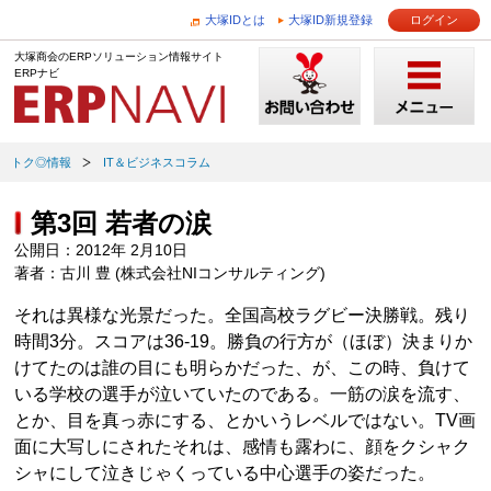
大塚IDとは
大塚ID新規登録
ログイン
大塚商会のERPソリューション情報サイト
ERPナビ
トク◎情報
IT＆ビジネスコラム
第3回 若者の涙
公開日：2012年 2月10日
著者：古川 豊 (株式会社NIコンサルティング)
それは異様な光景だった。全国高校ラグビー決勝戦。残り
時間3分。スコアは36-19。勝負の行方が（ほぼ）決まりか
けてたのは誰の目にも明らかだった、が、この時、負けて
いる学校の選手が泣いていたのである。一筋の涙を流す、
とか、目を真っ赤にする、とかいうレベルではない。TV画
面に大写しにされたそれは、感情も露わに、顔をクシャク
シャにして泣きじゃくっている中心選手の姿だった。