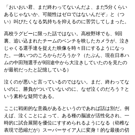
「おいおい君、まだ終わってないんだよ、まだ5分くらい
あるじゃないか、可能性はゼロではないんだぞ」と（つ
い）叫びたくなる気持ちを抑えるのに苦労してしまった。
高校ラグビーに限った話ではない。高校野球でも、9回
裏、追い込まれたチームのベンチを映したカメラが、泣き
じゃくる選手達を捉えた映像を時々目にするようになっ
た。一体いつのころからだろうか？（たぶん、現在日本ハ
ムの中田翔選手が9回途中から大泣きしていたのを見たの
が最初だったと記憶している）
泣くのが悪いと言っているのではない。まだ、終わってな
いのに、勝負がついていないのに、なぜ泣くのだろう？と
いう素朴な疑問である。
ここに戦術的な意義があるというのであれば話は別だ。例
えば、泣くことによって、ある種の脳波が活性化され、一
時的に試合展開を優位にすすめられるようになる（幼稚な
表現で恐縮だが）スーパーサイア人に変身！的な最後の切