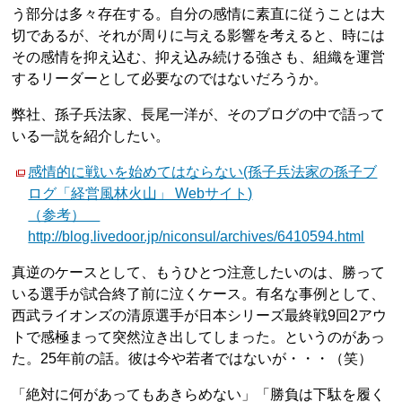
う部分は多々存在する。自分の感情に素直に従うことは大
切であるが、それが周りに与える影響を考えると、時には
その感情を抑え込む、抑え込み続ける強さも、組織を運営
するリーダーとして必要なのではないだろうか。
弊社、孫子兵法家、長尾一洋が、そのブログの中で語って
いる一説を紹介したい。
感情的に戦いを始めてはならない(孫子兵法家の孫子ブ
ログ「経営風林火山」 Webサイト)
（参考）
http://blog.livedoor.jp/niconsul/archives/6410594.html
真逆のケースとして、もうひとつ注意したいのは、勝って
いる選手が試合終了前に泣くケース。有名な事例として、
西武ライオンズの清原選手が日本シリーズ最終戦9回2アウ
トで感極まって突然泣き出してしまった。というのがあっ
た。25年前の話。彼は今や若者ではないが・・・（笑）
「絶対に何があってもあきらめない」「勝負は下駄を履く