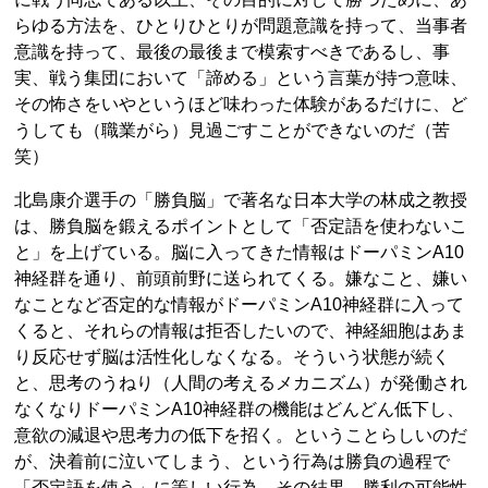
らゆる方法を、ひとりひとりが問題意識を持って、当事者
意識を持って、最後の最後まで模索すべきであるし、事
実、戦う集団において「諦める」という言葉が持つ意味、
その怖さをいやというほど味わった体験があるだけに、ど
うしても（職業がら）見過ごすことができないのだ（苦
笑）
北島康介選手の「勝負脳」で著名な日本大学の林成之教授
は、勝負脳を鍛えるポイントとして「否定語を使わないこ
と」を上げている。脳に入ってきた情報はドーパミンA10
神経群を通り、前頭前野に送られてくる。嫌なこと、嫌い
なことなど否定的な情報がドーパミンA10神経群に入って
くると、それらの情報は拒否したいので、神経細胞はあま
り反応せず脳は活性化しなくなる。そういう状態が続く
と、思考のうねり（人間の考えるメカニズム）が発働され
なくなりドーパミンA10神経群の機能はどんどん低下し、
意欲の減退や思考力の低下を招く。ということらしいのだ
が、決着前に泣いてしまう、という行為は勝負の過程で
「否定語を使う」に等しい行為。その結果、勝利の可能性