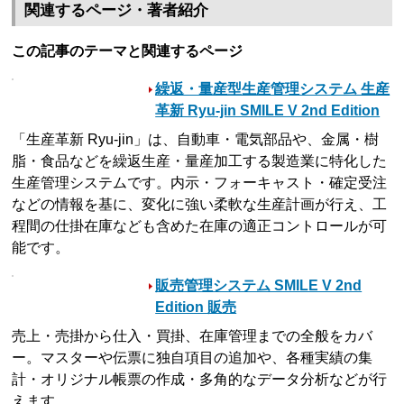
関連するページ・著者紹介
この記事のテーマと関連するページ
繰返・量産型生産管理システム 生産
革新 Ryu-jin SMILE V 2nd Edition
「生産革新 Ryu-jin」は、自動車・電気部品や、金属・樹
脂・食品などを繰返生産・量産加工する製造業に特化した
生産管理システムです。内示・フォーキャスト・確定受注
などの情報を基に、変化に強い柔軟な生産計画が行え、工
程間の仕掛在庫なども含めた在庫の適正コントロールが可
能です。
販売管理システム SMILE V 2nd
Edition 販売
売上・売掛から仕入・買掛、在庫管理までの全般をカバ
ー。マスターや伝票に独自項目の追加や、各種実績の集
計・オリジナル帳票の作成・多角的なデータ分析などが行
えます。