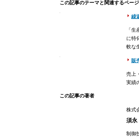
この記事のテーマと関連するページ
繰返
「生
に特
軟な
販売
売上
実績
この記事の著者
株式
須永
制御