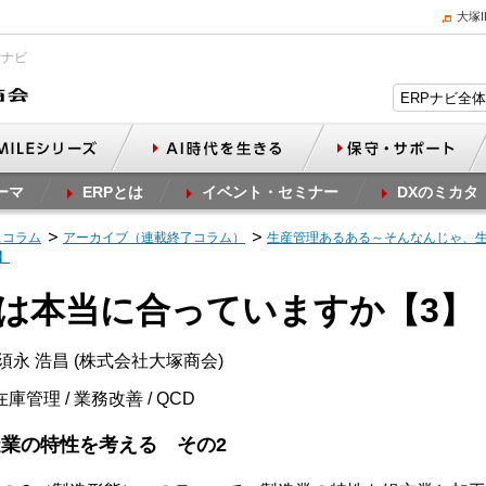
大塚
Pナビ
ーマ
ERPとは
イベント・セミナー
DXのミカタ
スコラム
アーカイブ（連載終了コラム）
生産管理あるある～そんなんじゃ、
】
具は本当に合っていますか【3】
須永 浩昌 (株式会社大塚商会)
庫管理 / 業務改善 / QCD
造業の特性を考える その2