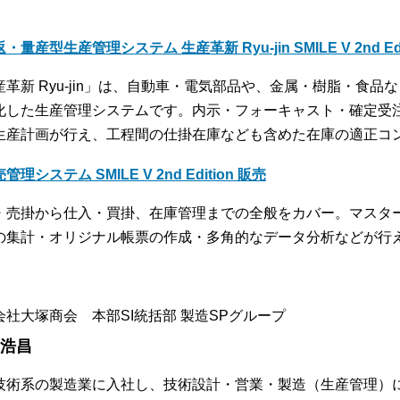
・量産型生産管理システム 生産革新 Ryu-jin SMILE V 2nd Edi
産革新 Ryu-jin」は、自動車・電気部品や、金属・樹脂・食
化した生産管理システムです。内示・フォーキャスト・確定受
生産計画が行え、工程間の仕掛在庫なども含めた在庫の適正コ
管理システム SMILE V 2nd Edition 販売
・売掛から仕入・買掛、在庫管理までの全般をカバー。マスタ
の集計・オリジナル帳票の作成・多角的なデータ分析などが行
会社大塚商会 本部SI統括部 製造SPグループ
 浩昌
技術系の製造業に入社し、技術設計・営業・製造（生産管理）