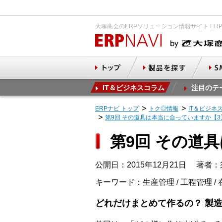
大塚商会のERPソリューション情報サイト ER
IT＆ビジネスコラム
注目のテ
ERPナビ トップ
トク◎情報
IT＆ビジネ
第9回 その道具は本当に合っていますか【3
第9回 その道
公開日：2015年12月21日
著者：
キーワード：生産管理 / 工程管理 / 在
どれだけまとめて作るの？ 製