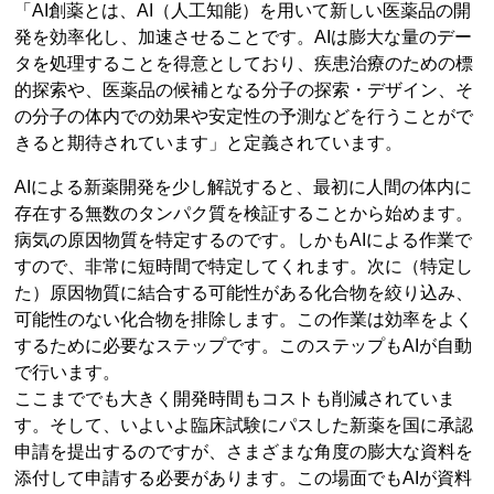
「AI創薬とは、AI（人工知能）を用いて新しい医薬品の開
発を効率化し、加速させることです。AIは膨大な量のデー
タを処理することを得意としており、疾患治療のための標
的探索や、医薬品の候補となる分子の探索・デザイン、そ
の分子の体内での効果や安定性の予測などを行うことがで
きると期待されています」と定義されています。
AIによる新薬開発を少し解説すると、最初に人間の体内に
存在する無数のタンパク質を検証することから始めます。
病気の原因物質を特定するのです。しかもAIによる作業で
すので、非常に短時間で特定してくれます。次に（特定し
た）原因物質に結合する可能性がある化合物を絞り込み、
可能性のない化合物を排除します。この作業は効率をよく
するために必要なステップです。このステップもAIが自動
で行います。
ここまででも大きく開発時間もコストも削減されていま
す。そして、いよいよ臨床試験にパスした新薬を国に承認
申請を提出するのですが、さまざまな角度の膨大な資料を
添付して申請する必要があります。この場面でもAIが資料