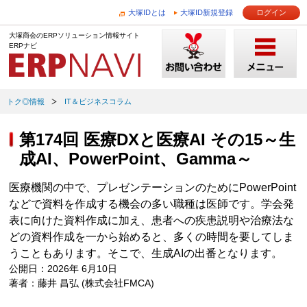
大塚IDとは
大塚ID新規登録
ログイン
大塚商会のERPソリューション情報サイト
ERPナビ
トク◎情報
IT＆ビジネスコラム
第174回 医療DXと医療AI その15～生
成AI、PowerPoint、Gamma～
医療機関の中で、プレゼンテーションのためにPowerPoint
などで資料を作成する機会の多い職種は医師です。学会発
表に向けた資料作成に加え、患者への疾患説明や治療法な
どの資料作成を一から始めると、多くの時間を要してしま
うこともあります。そこで、生成AIの出番となります。
公開日：2026年 6月10日
著者：藤井 昌弘 (株式会社FMCA)