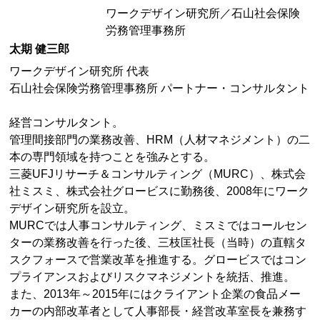
ワークデザイン研究所／石山社会保険
労務管理事務所
太期 健三郎
ワークデザイン研究所 代表
石山社会保険労務管理事務所 パートナー・コンサルタント
経営コンサルタント。
管理間接部門の業務改善、HRM（人材マネジメント）の二
本の専門領域を持つことを強みとする。
三菱UFJリサーチ＆コンサルティング（MURC）、株式会
社ミスミ、株式会社グロービスに勤務後、2008年にワーク
デザイン研究所を設立。
MURCでは人事コンサルティング、ミスミではコールセン
ターの業務改善を行った後、三枝匡社長（当時）の直轄タ
スクフォースで営業改革を推進する。グロービスではコン
プライアンスおよびリスクマネジメントを統括、推進。
また、2013年～2015年にはクライアント企業の食品メー
カーの内部改革者として人事部長・経営改革室長を兼務す