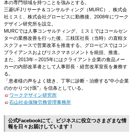
本の専門領域を持つことを強みとする。
三菱UFJリサーチ＆コンサルティング（MURC）、株式会
社ミスミ、株式会社グロービスに勤務後、2008年にワーク
デザイン研究所を設立。
MURCでは人事コンサルティング、ミスミではコールセン
ターの業務改善を行った後、三枝匡社長（当時）の直轄タ
スクフォースで営業改革を推進する。グロービスではコン
プライアンスおよびリスクマネジメントを統括、推進。
また、2013年～2015年にはクライアント企業の食品メー
カーの内部改革者として人事部長・経営改革室長を兼務す
る。
「患者様の声をよく聴き、丁寧に診断・治療する“中小企業
のかかりつけ医”」を信条としている。
ワークデザイン研究所
石山社会保険労務管理事務所
公式Facebookにて、ビジネスに役立つさまざまな情
報を日々お届けしています！