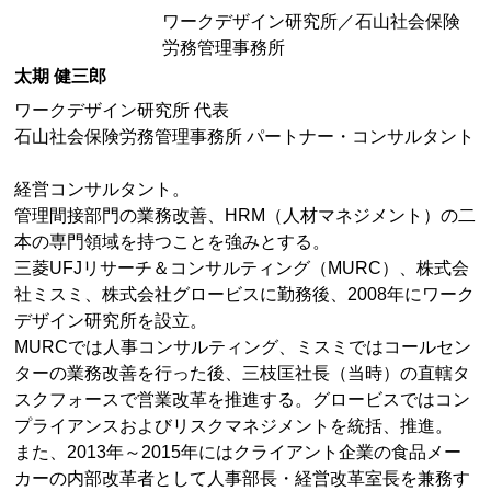
ワークデザイン研究所／石山社会保険
労務管理事務所
太期 健三郎
ワークデザイン研究所 代表
石山社会保険労務管理事務所 パートナー・コンサルタント
経営コンサルタント。
管理間接部門の業務改善、HRM（人材マネジメント）の二
本の専門領域を持つことを強みとする。
三菱UFJリサーチ＆コンサルティング（MURC）、株式会
社ミスミ、株式会社グロービスに勤務後、2008年にワーク
デザイン研究所を設立。
MURCでは人事コンサルティング、ミスミではコールセン
ターの業務改善を行った後、三枝匡社長（当時）の直轄タ
スクフォースで営業改革を推進する。グロービスではコン
プライアンスおよびリスクマネジメントを統括、推進。
また、2013年～2015年にはクライアント企業の食品メー
カーの内部改革者として人事部長・経営改革室長を兼務す